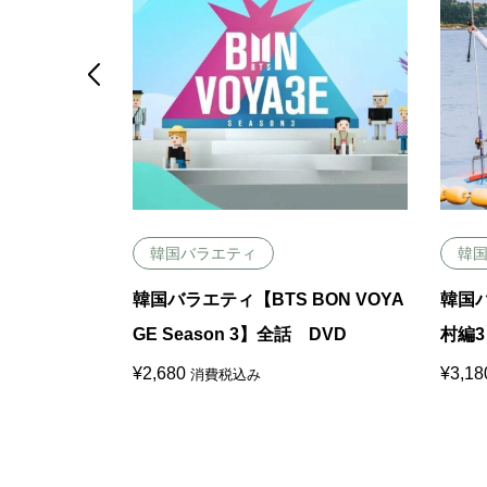

韓国バラエティ
韓
ごはん ジ
韓国バラエティ【BTS BON VOYA
韓国
VD
GE Season 3】全話 DVD
村編3
¥
2,680
¥
3,18
消費税込み