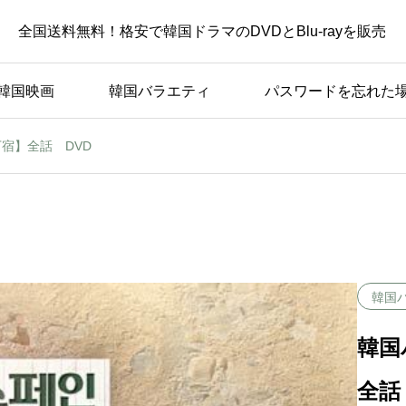
全国送料無料！格安で韓国ドラマのDVDとBlu-rayを販売
韓国映画
韓国バラエティ
パスワードを忘れた
宿】全話 DVD
韓国
韓国
全話