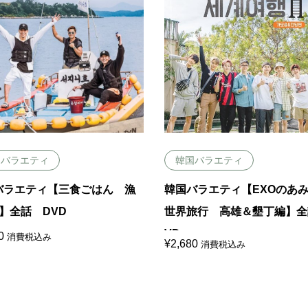
国バラエティ
韓国バラエティ
バラエティ【三食ごはん 漁
韓国バラエティ【EXOのあ
】全話 DVD
世界旅行 高雄＆墾丁編】全
VD
0
消費税込み
¥
2,680
消費税込み