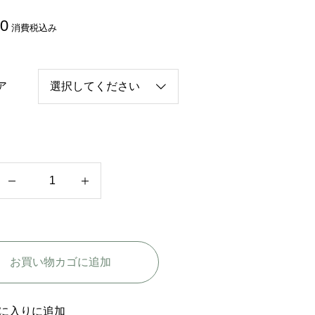
80
消費税込み
ア
韓
国
バ
ラ
お買い物カゴに追加
エ
テ
ィ
に入りに追加