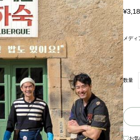
¥
3,1
メディ
数量
お気