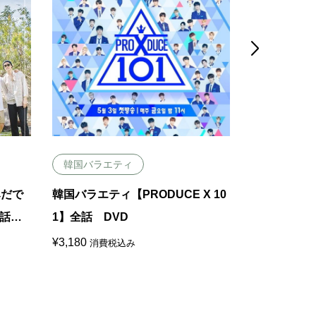

韓国バラエティ
韓国バラエ
みだで
韓国バラエティ【PRODUCE X 10
韓国ファン
話 D
1】全話 DVD
ソジュン, C
¥
3,180
¥
1,680
消費税込み
消費税