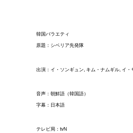
韓国バラエティ
原題：シベリア先発隊
出演：イ・ソンギュン, キム・ナムギル, イ・
音声：朝鮮語（韓国語）
字幕：日本語
テレビ局：tvN