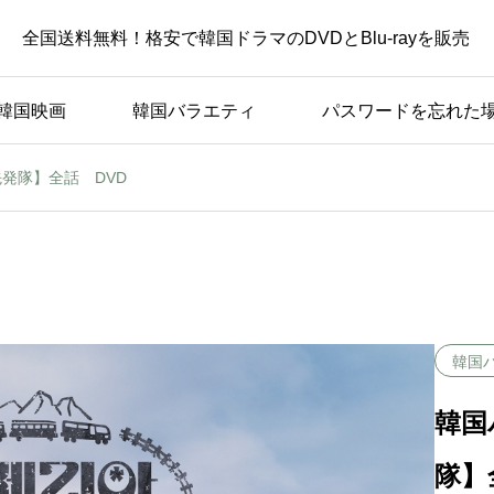
全国送料無料！格安で韓国ドラマのDVDとBlu-rayを販売
韓国映画
韓国バラエティ
パスワードを忘れた
発隊】全話 DVD
韓国
韓国
隊】