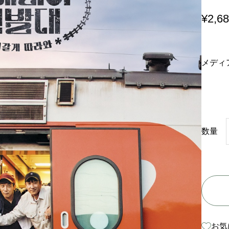
¥
2,6
メディ
数量
お気