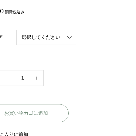
80
消費税込み
ア
韓
国
バ
ラ
お買い物カゴに追加
エ
テ
ィ
に入りに追加