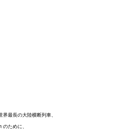
日
世界最長の大陸横断列車、
々のために、