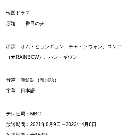
番
韓国ドラマ
目
原題：二番目の夫
の
夫
】
出演：オム・ヒョンギョン、チャ・ソウォン、スンア
全
（元RAINBOW）、ハン・ギウン
話
音声：朝鮮語（韓国語）
B
字幕：日本語
l
u
-
テレビ局：MBC
r
放送期間：2021年8月9日～2022年4月8日
a
放送回数：全150話