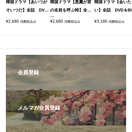
韓国ドラマ【あいつが
韓国ドラマ【悪魔が君
韓国ドラマ【会いた
そいつだ】全話 DVD
の名前を呼ぶ時】全
い】全話 DVD＆Blu
＆Blu-ray
話 DVD＆Blu-ray
ay
¥
2,680
¥
2,680
¥
3,180
消費税込み
消費税込み
消費税込み
会員登録
メルマガ会員登録