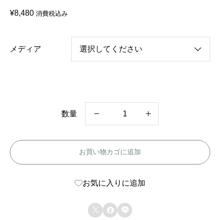
¥
8,480
消費税込み
メディア
数量
韓
国
お買い物カゴに追加
ド
ラ
お気に入りに追加
マ
【



二