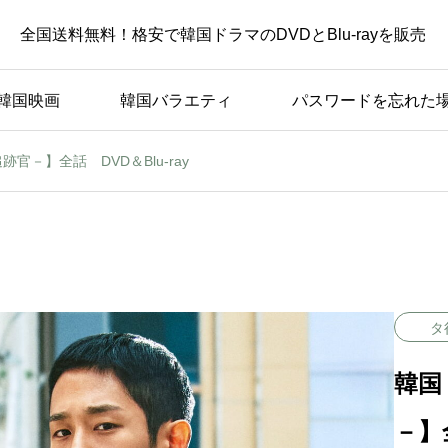
全国送料無料！格安で韓国ドラマのDVDとBlu-rayを販売
韓国映画
韓国バラエティ
パスワードを忘れた
跡官－】全話 DVD＆Blu-ray
タ
韓国
－】全