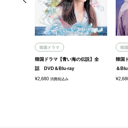

韓国ドラマ
韓
全話 DVD
韓国ドラマ【青い海の伝説】全
韓国
話 DVD＆Blu-ray
＆Blu
¥
2,680
¥
2,68
消費税込み