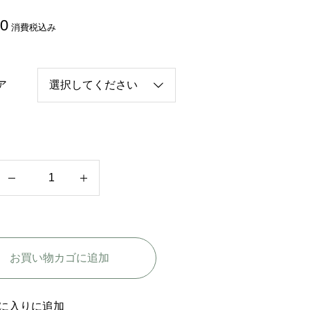
80
消費税込み
ア
韓
国
ド
ラ
お買い物カゴに追加
マ
【
D
に入りに追加