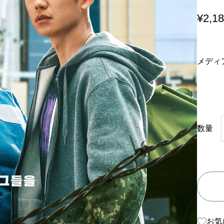
¥
2,1
メディ
数量
お気