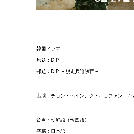
韓国ドラマ
原題：D.P.
邦題：D.P. －脱走兵追跡官－
出演：チョン・ヘイン、ク・ギョファン、キ
音声：朝鮮語（韓国語）
字幕：日本語