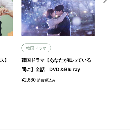

韓国ドラマ
韓国ドラマ
ス】
韓国ドラマ【あなたが眠っている
韓国ドラマ
間に】全話 DVD＆Blu-ray
すね】全話 D
¥
2,680
¥
2,680
消費税込み
消費税