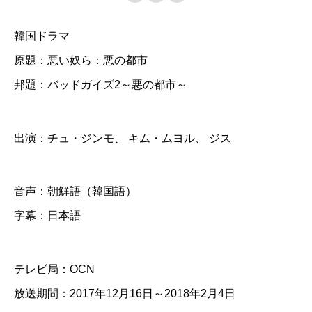
ッ
韓国ドラマ
ド
原題：悪い奴ら：悪の都市
ガ
邦題：バッドガイズ2～悪の都市～
イ
ズ
2
出演：チュ・ジンモ、 キム・ムヨル、 ジス
～
悪
音声：朝鮮語（韓国語）
の
字幕：日本語
都
市
～
テレビ局：OCN
】
放送期間：2017年12月16日～2018年2月4日
全