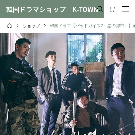
韓国ドラマショップ K-TOWN




韓国ドラマ【バッドガイズ2～悪の都市～】全話 
ショップ