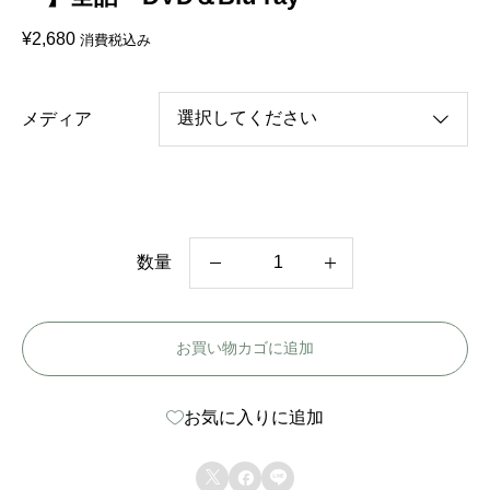
¥
2,680
消費税込み
メディア
数量
韓
国
お買い物カゴに追加
ド
ラ
お気に入りに追加
マ
【



バ