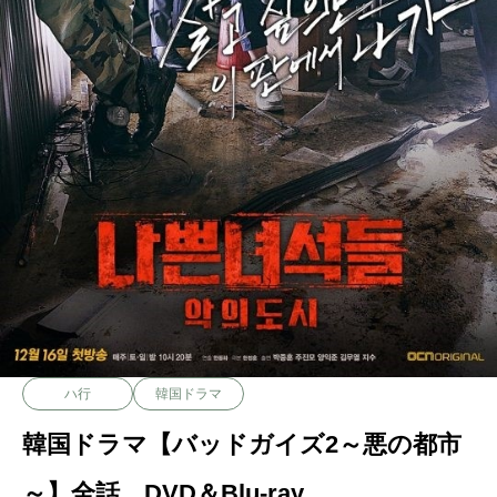
ハ行
韓国ドラマ
韓国ドラマ【バッドガイズ2～悪の都市
～】全話 DVD＆Blu-ray