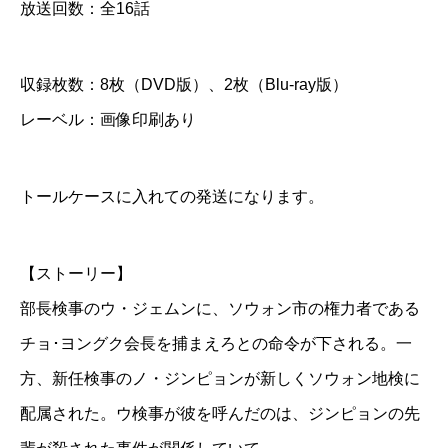
放送回数：全16話
話
収録枚数：8枚（DVD版）、2枚（Blu-ray版）
D
レーベル：画像印刷あり
V
D
＆
トールケースに入れての発送になります。
B
l
【ストーリー】
u
部長検事のウ・ジェムンに、ソウォン市の権力者である
-
チョ･ヨングク会長を捕まえろとの命令が下される。一
r
方、新任検事のノ・ジンピョンが新しくソウォン地検に
a
配属された。ウ検事が彼を呼んだのは、ジンピョンの先
y
個