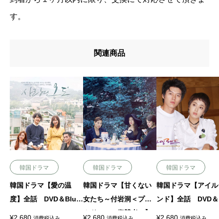
す。
関連商品
韓国ドラマ
韓国ドラマ
韓国ドラマ
韓国ドラマ【愛の温
韓国ドラマ【甘くない
韓国ドラマ【アイル
度】全話 DVD＆Blu-r
女たち～付岩洞＜プア
ンド】全話 DVD＆B
ay
ムドン＞の復讐者～】
-ray
¥
2,680
¥
2,680
¥
2,680
消費税込み
消費税込み
消費税込み