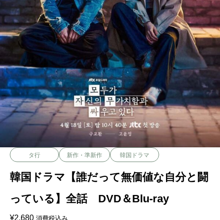
タ行
新作・準新作
韓国ドラマ
韓国ドラマ【誰だって無価値な自分と闘
っている】全話 DVD＆Blu-ray
¥
2,680
消費税込み