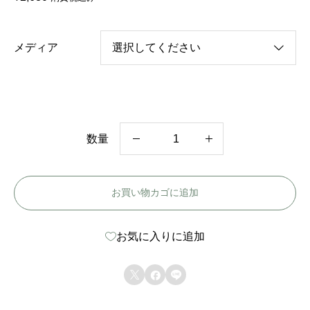
メディア
数量
韓
国
お買い物カゴに追加
ド
ラ
お気に入りに追加
マ
【



誰
だ