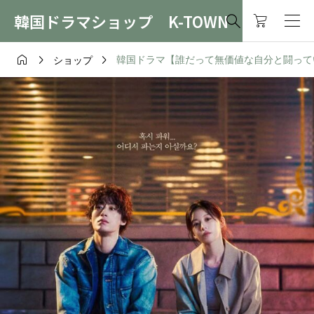
韓国ドラマショップ K-TOWN




韓国ドラマ【誰だって無価値な自分と闘っている】
ショップ