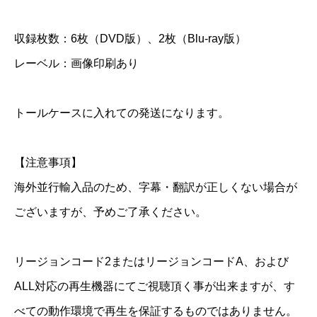
】
収録枚数：6枚（DVD版）、2枚（Blu-ray版）
全
話
レーベル：画像印刷あり
D
トールケースに入れての発送になります。
V
D
【注意事項】
＆
海外並行輸入品のため、字幕・翻訳が正しくない場合が
B
ございますが、予めご了承ください。
l
u
リージョンコード2またはリージョンコードA、および
-
ALL対応の再生機器にてご視聴頂く事が出来ますが、す
r
a
べての動作環境で再生を保証するものではありません。