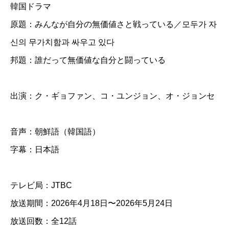
韓国ドラマ
っ
原題：みんなが自分の無価値さと戦っている／모두가 자
て
신의 무가치함과 싸우고 있다
無
邦題：誰だって無価値な自分と闘っている
価
値
な
出演：ク・ギョファン、コ・ユンジョン、オ・ジョンセ
自
分
音声：朝鮮語（韓国語）
と
字幕：日本語
闘
っ
テレビ局：JTBC
て
放送期間：2026年4月18日〜2026年5月24日
い
放送回数：全12話
る