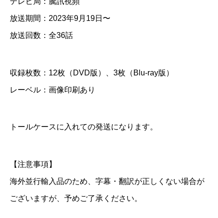
テレビ局：騰訊視頻
V
放送期間：2023年9月19日〜
D
放送回数：全36話
＆
B
収録枚数：12枚（DVD版）、3枚（Blu-ray版）
l
レーベル：画像印刷あり
u
-
r
トールケースに入れての発送になります。
a
y
【注意事項】
個
海外並行輸入品のため、字幕・翻訳が正しくない場合が
ございますが、予めご了承ください。