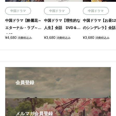
中国ドラマ
中国ドラマ
中国ドラマ
中国ドラマ【酔麗花～
中国ドラマ【理性的な
中国ドラマ【お昼1
エターナル・ラブ～】
人生】全話 DVD＆Blu
のシンデレラ】全話
全話 DVD＆Blu-ray
-ray
VD＆Blu-ray
¥
4,680
¥
3,680
¥
3,680
消費税込み
消費税込み
消費税込み
会員登録
メルマガ会員登録