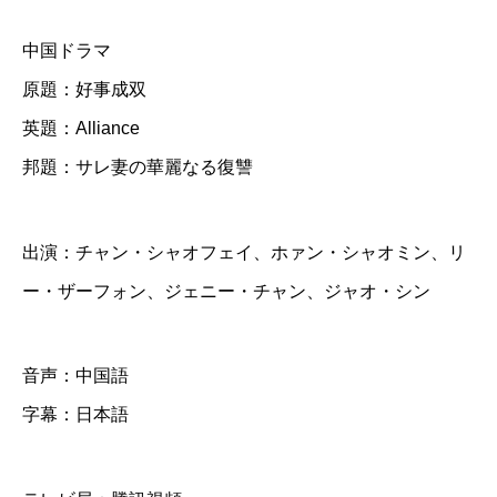
レ
中国ドラマ
妻
原題：好事成双
の
英題：Alliance
華
邦題：サレ妻の華麗なる復讐
麗
な
る
出演：チャン・シャオフェイ、ホァン・シャオミン、リ
復
ー・ザーフォン、ジェニー・チャン、ジャオ・シン
讐
】
音声：中国語
全
字幕：日本語
話
D