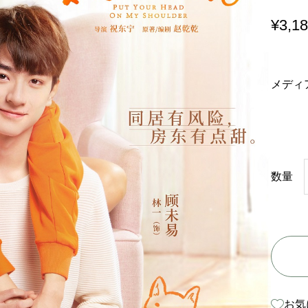
¥
3,1
メディ
数量
お気