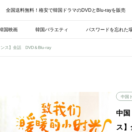
全国送料無料！格安で韓国ドラマのDVDとBlu-rayを販売
韓国映画
韓国バラエティ
パスワードを忘れた
】全話 DVD＆Blu-ray
中国
中国
ス】全