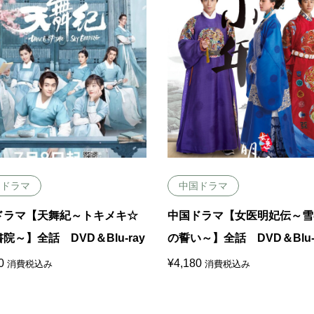
国ドラマ
中国ドラマ
ドラマ【天舞紀～トキメキ☆
中国ドラマ【女医明妃伝～雪
院～】全話 DVD＆Blu-ray
の誓い～】全話 DVD＆Blu-
0
¥
4,180
消費税込み
消費税込み