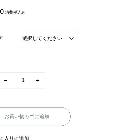
80
消費税込み
ア
中
国
ド
ラ
お買い物カゴに追加
マ
【
あ
に入りに追加