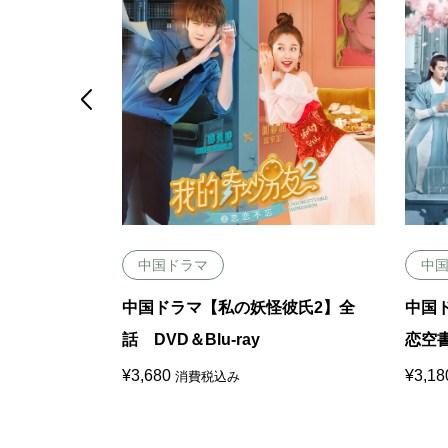

中国ドラマ
中
ロマンスは
中国ドラマ【私の妖怪彼氏2】全
中国
lu-ray
話 DVD＆Blu-ray
恋空書
¥
3,680
¥
3,18
消費税込み