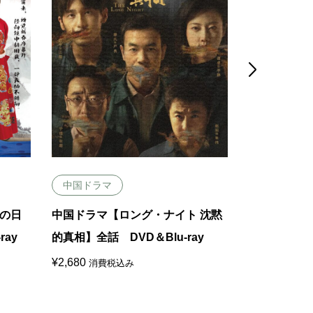

中国ドラマ
中国ドラマ
の日
中国ドラマ【ロング・ナイト 沈黙
中国ドラマ【
ray
的真相】全話 DVD＆Blu-ray
す月】全話 D
¥
2,680
¥
6,180
消費税込み
消費税