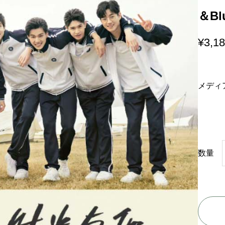
＆Blu
¥
3,1
メディ
数量