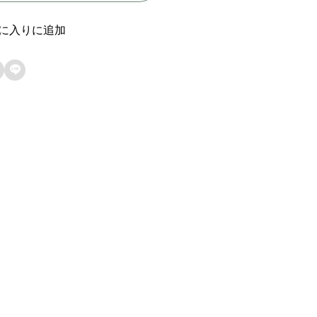
【
キ
に入りに追加
ミ

の
鼓
動
が
恋
し
く
て
〜
S
t