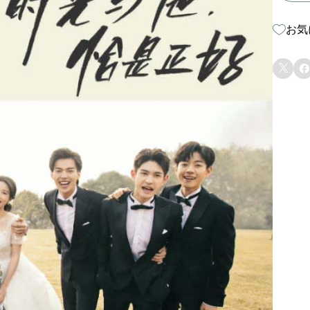
お気

