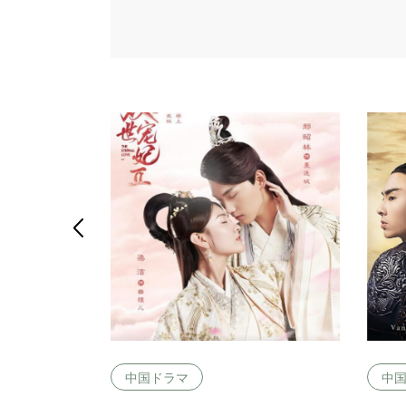

中国ドラマ
中