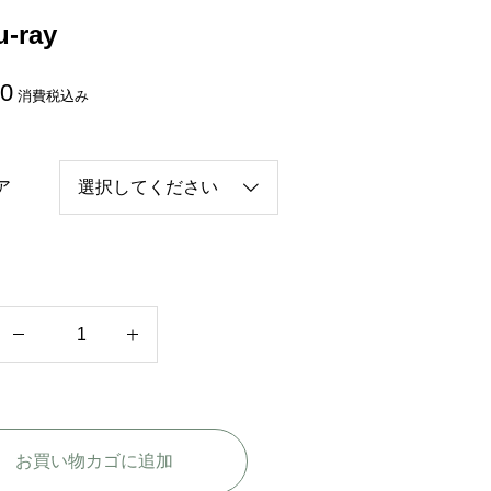
-ray
80
消費税込み
ア
中
国
ド
ラ
お買い物カゴに追加
マ