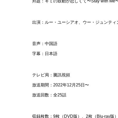
邦題：キミの鼓動が恋しくて〜Stay with Me
出演：ルー・ユーシアオ、ウー・ジュンティ
音声：中国語
字幕：日本語
テレビ局：騰訊視頻
放送期間：2022年12月25日〜
放送回数：全25話
収録枚数：9枚（DVD版）、2枚（Blu-ray版