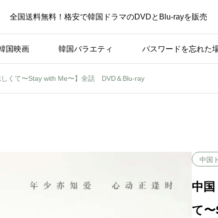
全国送料無料！格安で韓国ドラマのDVDとBlu-rayを販売
韓国映画
韓国バラエティ
パスワードを忘れた
〜Stay with Me〜】全話 DVD＆Blu-ray
中国
中国
て〜S