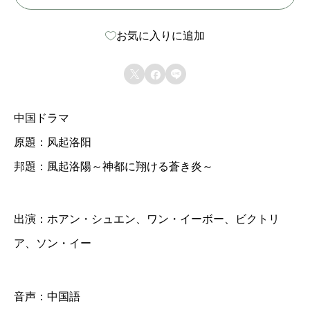
ラ
お気に入りに追加
マ
【



風
起
中国ドラマ
洛
原題：风起洛阳
陽
邦題：風起洛陽～神都に翔ける蒼き炎～
～
神
都
出演：ホアン・シュエン、ワン・イーボー、ビクトリ
に
ア、ソン・イー
翔
け
音声：中国語
る