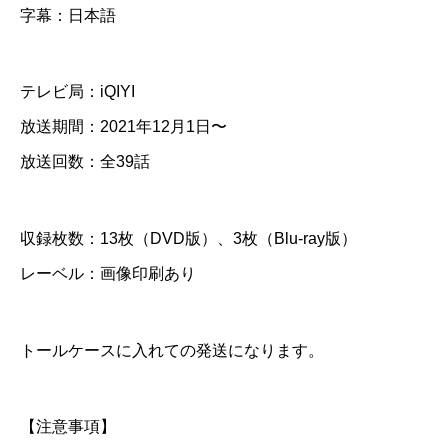
字幕：日本語
蒼
き
炎
テレビ局：iQIYI
～
放送期間：2021年12月1日〜
】
放送回数：全39話
全
話
収録枚数：13枚（DVD版）、3枚（Blu-ray版）
レーベル：画像印刷あり
D
V
D
トールケースに入れての発送になります。
＆
B
【注意事項】
l