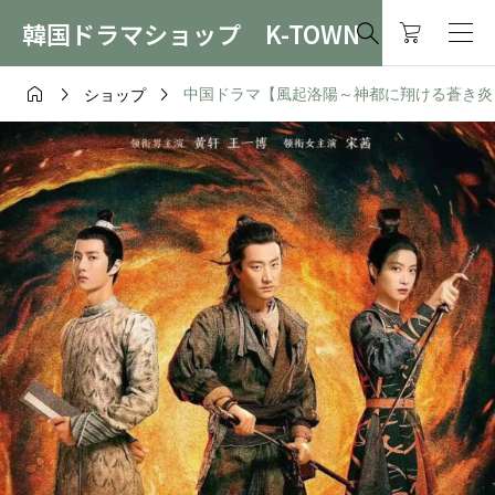
韓国ドラマショップ K-TOWN




中国ドラマ【風起洛陽～神都に翔ける蒼き炎～】全
ショップ