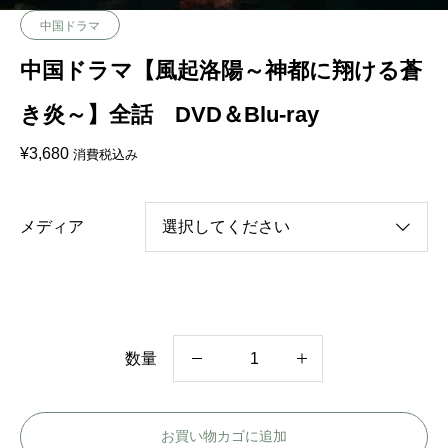
中国ドラマ
中国ドラマ【風起洛陽～神都に翔ける蒼
き炎～】全話 DVD＆Blu-ray
¥
3,680
消費税込み
メディア
数量
中
国
お買い物カゴに追加
ド