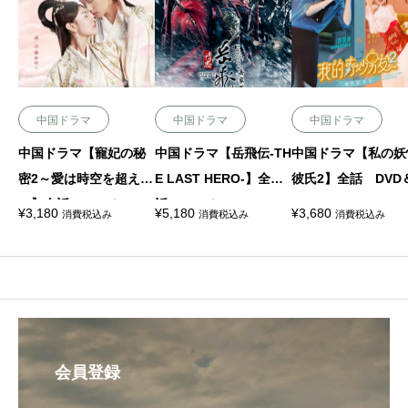
中国ドラマ
中国ドラマ
中国ドラマ
中国ドラマ【寵妃の秘
中国ドラマ【岳飛伝-TH
中国ドラマ【私の妖
密2～愛は時空を超えて
E LAST HERO-】全
彼氏2】全話 DVD＆
～】全話 DVD＆Blu-r
話 DVD＆Blu-ray
u-ray
¥
3,180
¥
5,180
¥
3,680
消費税込み
消費税込み
消費税込み
ay
会員登録