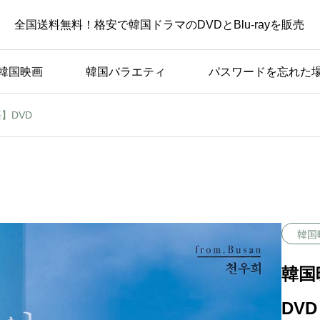
全国送料無料！格安で韓国ドラマのDVDとBlu-rayを販売
韓国映画
韓国バラエティ
パスワードを忘れた
】DVD
韓国
韓国
DVD