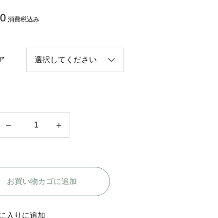
80
消費税込み
ア
韓
国
映
画
お買い物カゴに追加
【
雨
と
に入りに追加