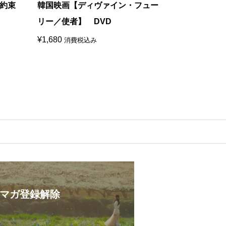
約束
韓国映画【ディヴァイン・フュー
韓国映画【
リー／使者】 DVD
ーズ】 DV
¥
1,680
¥
1,680
消費税込み
消費税
マガ登録解除