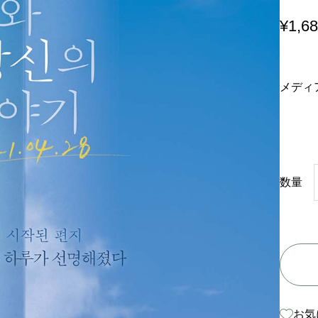
¥
1,6
メディ
数量
お気