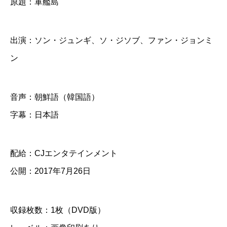
原題：軍艦島
D
V
出演：ソン・ジュンギ、ソ・ジソブ、ファン・ジョンミ
D
ン
個
音声：朝鮮語（韓国語）
字幕：日本語
配給：CJエンタテインメント
公開：2017年7月26日
収録枚数：1枚（DVD版）