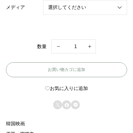
メディア
数量
韓
国
お買い物カゴに追加
映
画
お気に入りに追加
【
軍



艦
島
韓国映画
】