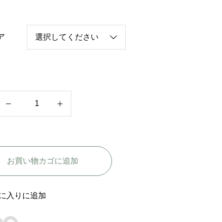
ア
韓
国
映
画
お買い物カゴに追加
【
王
宮
に入りに追加
の