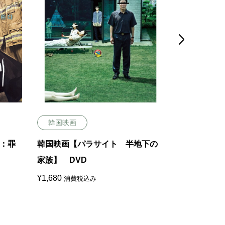

韓国映画
韓国映画
：罪
韓国映画【パラサイト 半地下の
韓国映画【第
家族】 DVD
¥
1,680
消費税
¥
1,680
消費税込み