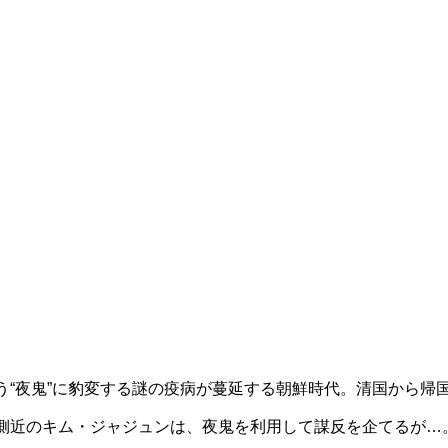
う“夜鬼”に豹変する謎の疫病が蔓延する朝鮮時代。清国から帰
側近のキム・ジャジュンは、夜鬼を利用して謀反を企てるが…