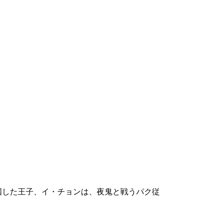
国した王子、イ・チョンは、夜鬼と戦うパク従
。