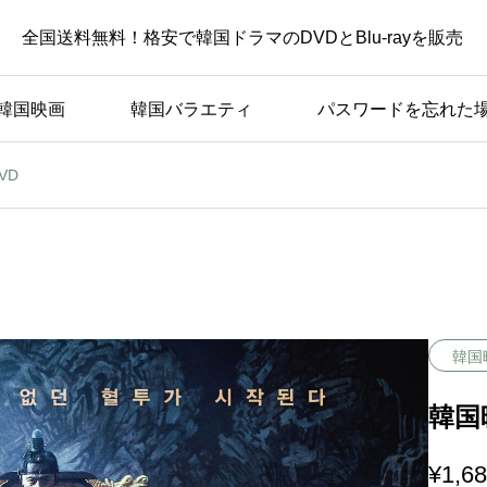
全国送料無料！格安で韓国ドラマのDVDとBlu-rayを販売
韓国映画
韓国バラエティ
パスワードを忘れた
VD
韓国
韓国
¥
1,6