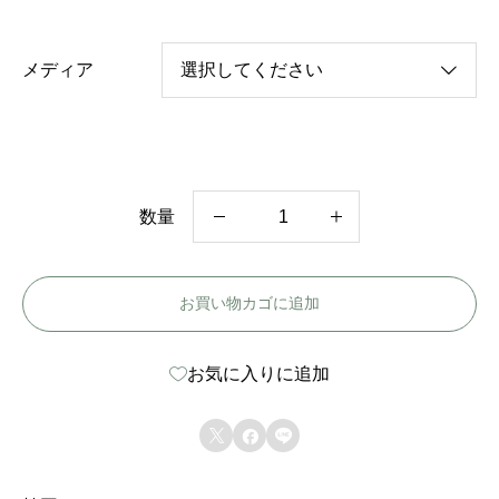
メディア
数量
韓
国
お買い物カゴに追加
ド
ラ
お気に入りに追加
マ
【



素
晴