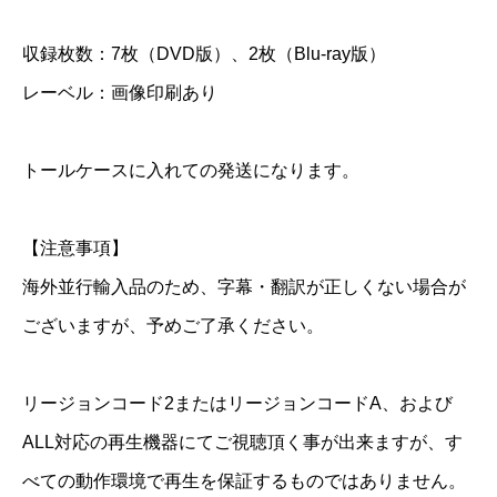
B
収録枚数：7枚（DVD版）、2枚（Blu-ray版）
l
u
レーベル：画像印刷あり
-
r
トールケースに入れての発送になります。
a
y
【注意事項】
個
海外並行輸入品のため、字幕・翻訳が正しくない場合が
ございますが、予めご了承ください。
リージョンコード2またはリージョンコードA、および
ALL対応の再生機器にてご視聴頂く事が出来ますが、す
べての動作環境で再生を保証するものではありません。