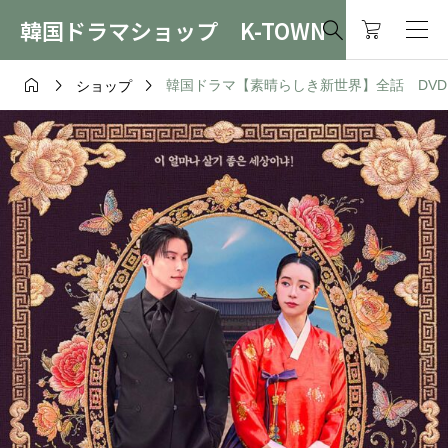
韓国ドラマショップ K-TOWN




韓国ドラマ【素晴らしき新世界】全話 DVD＆Bl
ショップ