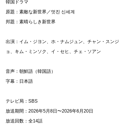
韓国ドラマ
ら
原題：素敵な新世界／멋진 신세계
し
邦題：素晴らしき新世界
き
新
世
出演：イム・ジヨン、ホ・ナムジュン、チャン・スンジ
界
ョ、キム・ミンソク、イ・セヒ、チェ・ソアン
】
全
音声：朝鮮語（韓国語）
話
字幕：日本語
D
テレビ局：SBS
V
放送期間：2026年5月8日〜2026年6月20日
D
放送回数：全14話
＆