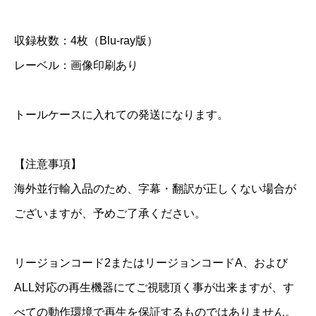
B
収録枚数：4枚（Blu-ray版）
l
u
レーベル：画像印刷あり
-
r
トールケースに入れての発送になります。
a
y
【注意事項】
個
海外並行輸入品のため、字幕・翻訳が正しくない場合が
ございますが、予めご了承ください。
リージョンコード2またはリージョンコードA、および
ALL対応の再生機器にてご視聴頂く事が出来ますが、す
べての動作環境で再生を保証するものではありません。