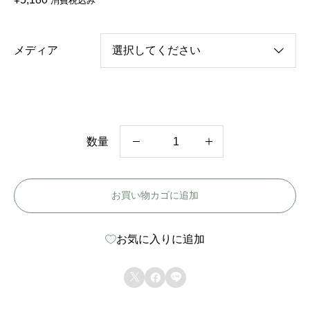
消費税込み
メディア
数量
韓
国
お買い物カゴに追加
ド
ラ
お気に入りに追加
マ
【



結
婚