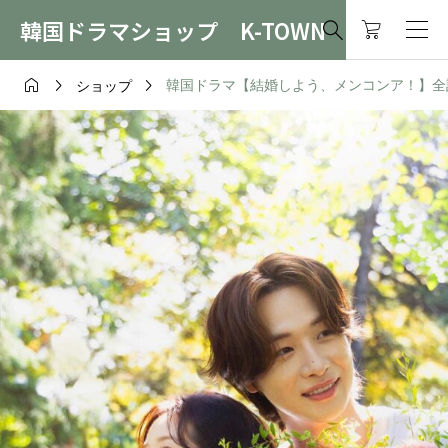
韓国ドラマショップ K-TOWN




韓国ドラマ【結婚しよう、メンコンア！】全話 B
ショップ