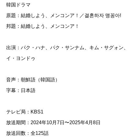
韓国ドラマ
し
原題：結婚しよう、メンコンア！／결혼하자 맹꽁아!
よ
邦題：結婚しよう、メンコンア！
う
、
メ
出演：パク・ハナ、パク・サンナム、キム・サグォン、
ン
イ・ヨンドゥ
コ
ン
音声：朝鮮語（韓国語）
ア
字幕：日本語
！
】
テレビ局：KBS1
全
放送期間：2024年10月7日〜2025年4月8日
話
放送回数：全125話