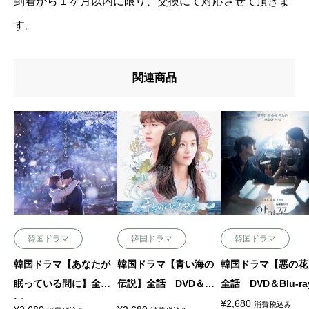
到着から１ヶ月以内に限り、交換にて対応させて頂きま
す。
関連商品
韓国ドラマ
韓国ドラマ
韓国ドラマ
韓国ドラマ【あなたが
韓国ドラマ【青い海の
韓国ドラマ【悪の花
眠っている間に】全
伝説】全話 DVD＆Blu
全話 DVD＆Blu-ra
話 DVD＆Blu-ray
-ray
¥
2,680
消費税込み