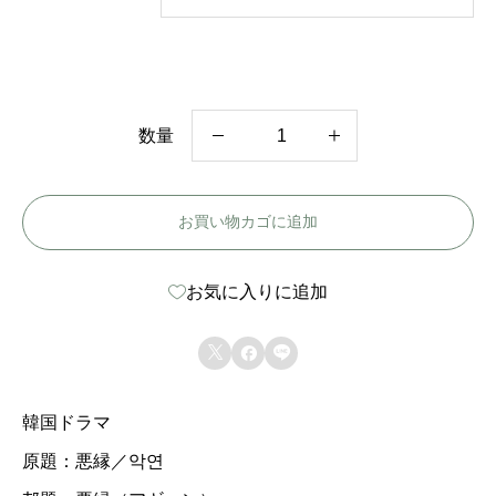
数量
韓
国
お買い物カゴに追加
ド
ラ
お気に入りに追加
マ
【



悪
縁
韓国ドラマ
】
原題：悪縁／악연
全