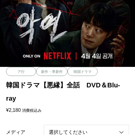
ア行
新作・準新作
韓国ドラマ
韓国ドラマ【悪縁】全話 DVD＆Blu-
ray
¥
2,180
消費税込み
メディア