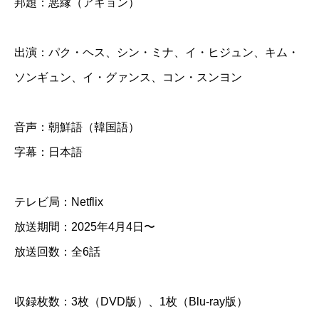
邦題：悪縁（アギョン）
話
D
出演：パク・ヘス、シン・ミナ、イ・ヒジュン、キム・
V
ソンギュン、イ・グァンス、コン・スンヨン
D
＆
音声：朝鮮語（韓国語）
B
字幕：日本語
l
u
テレビ局：Netflix
-
放送期間：2025年4月4日〜
r
放送回数：全6話
a
y
収録枚数：3枚（DVD版）、1枚（Blu-ray版）
個