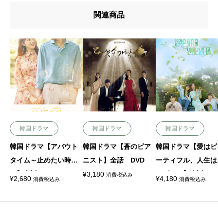
関連商品
韓国ドラマ
韓国ドラマ
韓国ドラマ
韓国ドラマ【アバウト
韓国ドラマ【蒼のピア
韓国ドラマ【愛はビ
タイム～止めたい時間
ニスト】全話 DVD
ーティフル、人生は
～】全話 DVD＆Blu-r
ンダフル】全話 Blu
¥
3,180
消費税込み
¥
2,680
¥
4,180
消費税込み
消費税込み
ay
ay