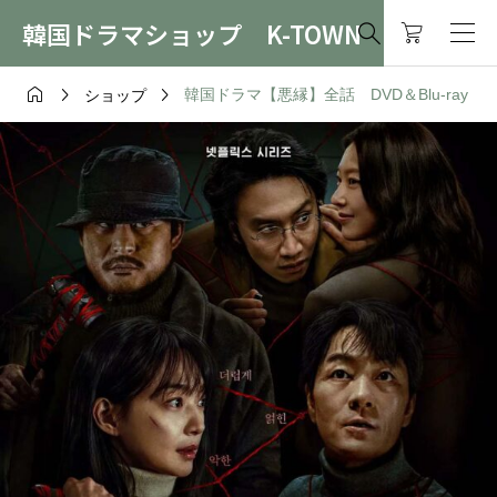
韓国ドラマショップ K-TOWN




韓国ドラマ【悪縁】全話 DVD＆Blu-ray
ショップ