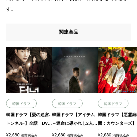
す。
関連商品
韓国ドラマ
韓国ドラマ
韓国ドラマ
韓国ドラマ【愛の迷宮-
韓国ドラマ【アイテム
韓国ドラマ【悪霊狩
トンネル-】全話 DVD
～運命に導かれし2人
団：カウンターズ】
＆Blu-ray
～】全話 DVD＆Blu-r
話 DVD＆Blu-ray
¥
2,680
¥
2,680
¥
2,680
消費税込み
消費税込み
消費税込み