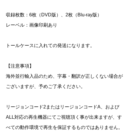
＆
収録枚数：6枚（DVD版）、2枚（Blu-ray版）
B
l
レーベル：画像印刷あり
u
-
トールケースに入れての発送になります。
r
a
【注意事項】
y
海外並行輸入品のため、字幕・翻訳が正しくない場合が
個
ございますが、予めご了承ください。
リージョンコード2またはリージョンコードA、および
ALL対応の再生機器にてご視聴頂く事が出来ますが、す
べての動作環境で再生を保証するものではありません。