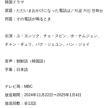
韓国ドラマ
電
原題：ただいまおかけになった電話は／지금 거신 전화는
話
邦題：その電話が鳴るとき
が
鳴
る
出演：ユ・ヨンソク、チェ・スビン、ホ・ナムジュン、
と
チャン・ギュリ、パク・ジェユン、ハン・ジェイ
き
】
音声：朝鮮語（韓国語）
全
字幕：日本語
話
テレビ局：MBC
D
放送期間：2024年11月22日〜2025年1月4日
V
放送回数：全12話
D