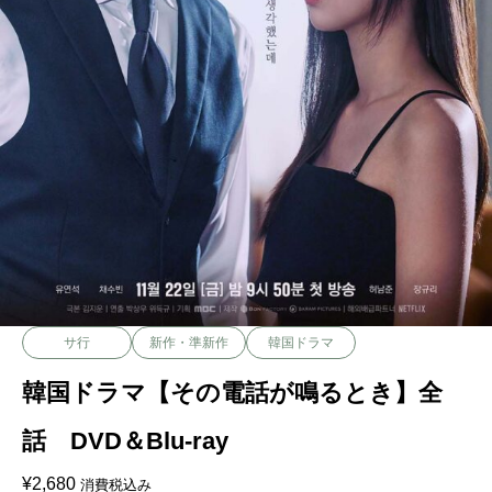
サ行
新作・準新作
韓国ドラマ
韓国ドラマ【その電話が鳴るとき】全
話 DVD＆Blu-ray
¥
2,680
消費税込み