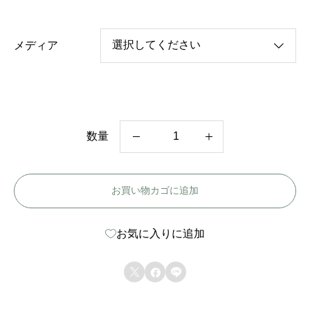
メディア
数量
韓
国
お買い物カゴに追加
ド
ラ
お気に入りに追加
マ
【



そ
の