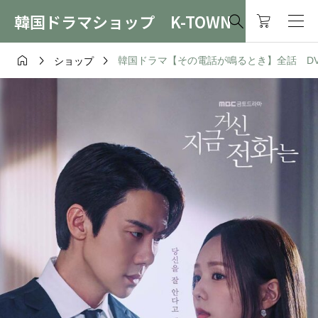
韓国ドラマショップ K-TOWN




韓国ドラマ【その電話が鳴るとき】全話 DVD＆
ショップ