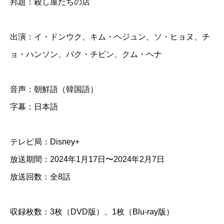
邦題：殺し屋たちの店
ち
の
店
出演：イ・ドンウク、キム・ヘジュン、ソ・ヒョヌ、チ
】
ョ・ハンソン、パク・チビン、クム・ヘナ
全
話
音声：朝鮮語（韓国語）
字幕：日本語
D
V
テレビ局：Disney+
D
放送期間：2024年1月17日〜2024年2月7日
＆
放送回数：全8話
B
l
収録枚数：3枚（DVD版）、1枚（Blu-ray版）
u