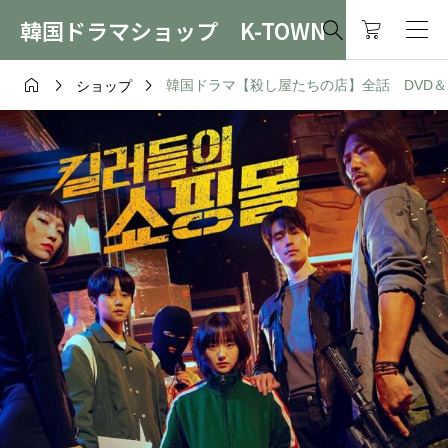
韓国ドラマショップ K-TOWN




韓国ドラマ【殺し屋たちの店】全話 DVD＆Blu
ショップ