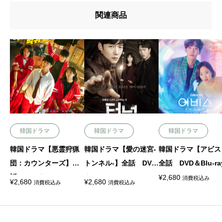
関連商品
韓国ドラマ
韓国ドラマ
韓国ドラマ
韓国ドラマ【悪霊狩猟
韓国ドラマ【愛の迷宮-
韓国ドラマ【アビス
団：カウンターズ】全
トンネル-】全話 DVD
全話 DVD＆Blu-ra
話 DVD＆Blu-ray
＆Blu-ray
¥
2,680
消費税込み
¥
2,680
¥
2,680
消費税込み
消費税込み