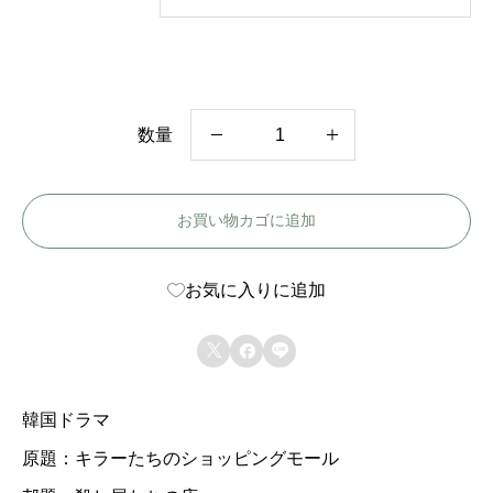
数量
韓
国
お買い物カゴに追加
ド
ラ
お気に入りに追加
マ
【



殺
し
韓国ドラマ
屋
原題：キラーたちのショッピングモール
た