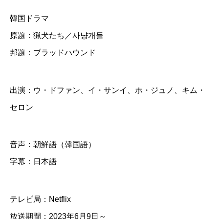
ラ
韓国ドラマ
ッ
原題：猟犬たち／사냥개들
ド
邦題：ブラッドハウンド
ハ
ウ
ン
出演：ウ・ドファン、イ・サンイ、ホ・ジュノ、キム・
ド
セロン
】
全
音声：朝鮮語（韓国語）
話
字幕：日本語
D
V
テレビ局：Netflix
D
放送期間：2023年6月9日～