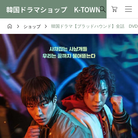
韓国ドラマショップ K-TOWN




韓国ドラマ【ブラッドハウンド】全話 DVD＆Bl
ショップ