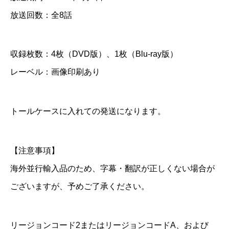
＆
放送回数：全8話
B
l
収録枚数：4枚（DVD版）、1枚（Blu-ray版）
u
レーベル：画像印刷あり
-
r
a
トールケースに入れての発送になります。
y
個
【注意事項】
海外並行輸入品のため、字幕・翻訳が正しくない場合が
ございますが、予めご了承ください。
リージョンコード2またはリージョンコードA、および