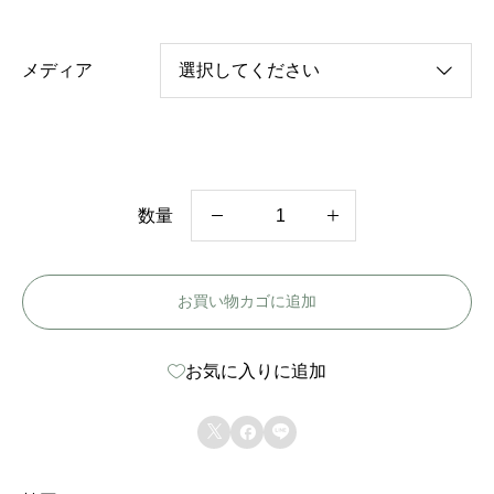
メディア
数量
韓
国
お買い物カゴに追加
ド
ラ
お気に入りに追加
マ
【



ダ
リ