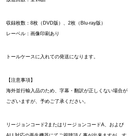
～
】
収録枚数：8枚（DVD版）、2枚（Blu-ray版）
全
レーベル：画像印刷あり
話
D
トールケースに入れての発送になります。
V
D
【注意事項】
＆
海外並行輸入品のため、字幕・翻訳が正しくない場合が
B
ございますが、予めご了承ください。
l
u
-
リージョンコード2またはリージョンコードA、および
r
ALL対応の再生機器にてご視聴頂く事が出来ますが、す