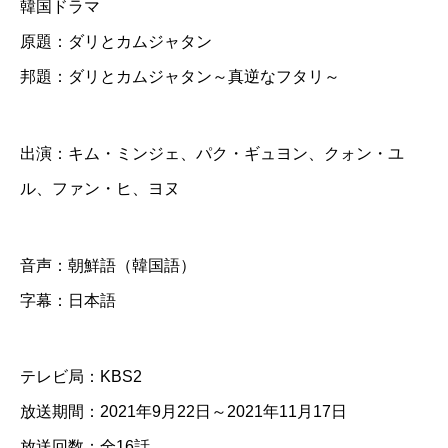
韓国ドラマ
と
原題：ダリとカムジャタン
カ
邦題：ダリとカムジャタン～真逆なフタリ～
ム
ジ
ャ
出演：キム・ミンジェ、パク・ギュヨン、クォン・ユ
タ
ル、ファン・ヒ、ヨヌ
ン
～
音声：朝鮮語（韓国語）
真
字幕：日本語
逆
な
フ
テレビ局：KBS2
タ
放送期間：2021年9月22日～2021年11月17日
リ
放送回数：全16話