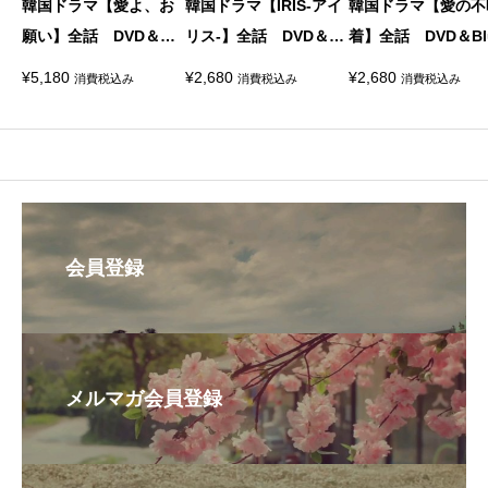
韓国ドラマ【愛よ、お
韓国ドラマ【IRIS-アイ
韓国ドラマ【愛の不
願い】全話 DVD＆Blu
リス-】全話 DVD＆Bl
着】全話 DVD＆Blu
-ray
u-ray
ay
¥
5,180
¥
2,680
¥
2,680
消費税込み
消費税込み
消費税込み
会員登録
メルマガ会員登録