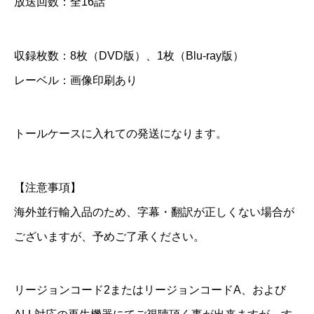
放送回数：全16話
l
u
収録枚数：8枚（DVD版）、1枚（Blu-ray版）
-
レーベル：画像印刷あり
r
a
y
トールケースに入れての発送になります。
個
【注意事項】
海外並行輸入品のため、字幕・翻訳が正しくない場合が
ございますが、予めご了承ください。
リージョンコード2またはリージョンコードA、および