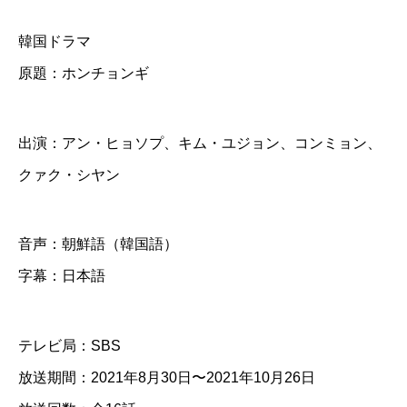
ン
韓国ドラマ
チ
原題：ホンチョンギ
ョ
ン
ギ
出演：アン・ヒョソプ、キム・ユジョン、コンミョン、
】
クァク・シヤン
全
話
音声：朝鮮語（韓国語）
字幕：日本語
D
V
D
テレビ局：SBS
＆
放送期間：2021年8月30日〜2021年10月26日
B