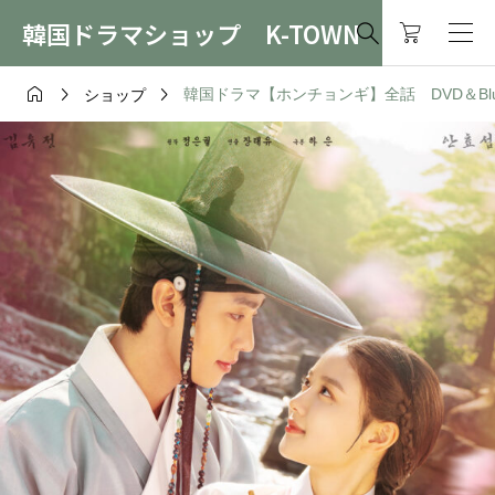
韓国ドラマショップ K-TOWN




韓国ドラマ【ホンチョンギ】全話 DVD＆Blu-
ショップ