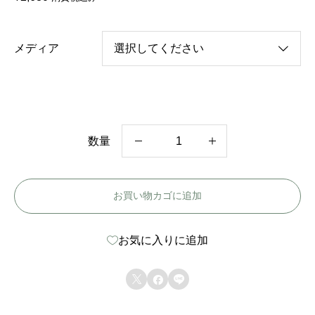
メディア
数量
韓
国
お買い物カゴに追加
ド
ラ
お気に入りに追加
マ
【



私
の