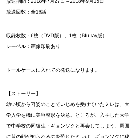
放送期間：2018年7月27日～2018年9月15日
V
放送回数：全16話
D
＆
収録枚数：6枚（DVD版）、1枚（Blu-ray版）
B
レーベル：画像印刷あり
l
u
-
トールケースに入れての発送になります。
r
a
【ストーリー】
y
幼い頃から容姿のことでいじめを受けていたミレは、大
個
学入学を機に美容整形を決意。ところが、入学した大学
で中学校の同級生・ギョンソクと再会してしまう。周囲
に昔の顔が知られるのを恐れたミレは、ギョンソクに秘