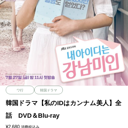
ワ行
韓国ドラマ
韓国ドラマ【私のIDはカンナム美人】全
話 DVD＆Blu-ray
¥
2,680
消費税込み