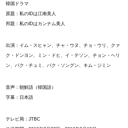
韓国ドラマ
I
原題：私のIDは江南美人
D
邦題：私のIDはカンナム美人
は
カ
ン
出演：イム・スヒャン、チャ・ウヌ、チョ・ウリ、クァ
ナ
ク・ドンヨン、ミン・ドヒ、イ・テソン、チョン・ヘリ
ム
ン、パク・チュミ、パク・ソングン、キム・ジミン
美
人
音声：朝鮮語（韓国語）
】
字幕：日本語
全
話
テレビ局：JTBC
D