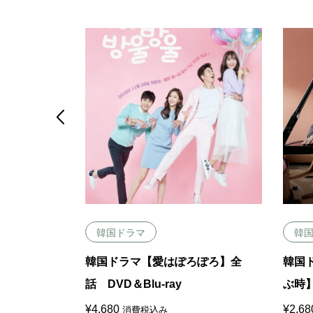

韓国ドラマ
韓
伝説】全
韓国ドラマ【愛はぽろぽろ】全
韓国
話 DVD＆Blu-ray
ぶ時】
¥
4,680
¥
2,68
消費税込み