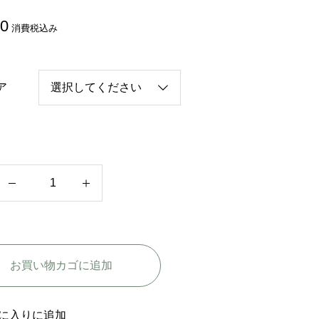
80
消費税込み
ア
韓
国
ド
ラ
お買い物カゴに追加
マ
【
ジ
に入りに追加