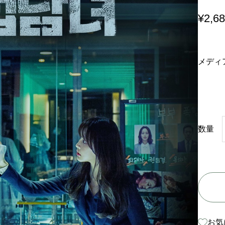
¥
2,6
メディ
数量
お気