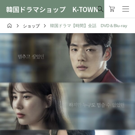
韓国ドラマショップ K-TOWN




韓国ドラマ【時間】全話 DVD＆Blu-ray
ショップ