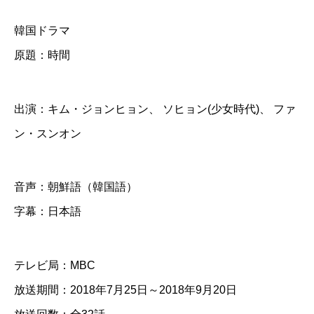
間
韓国ドラマ
】
原題：時間
全
話
出演：キム・ジョンヒョン、 ソヒョン(少女時代)、 ファ
D
ン・スンオン
V
D
音声：朝鮮語（韓国語）
＆
字幕：日本語
B
l
u
テレビ局：MBC
-
放送期間：2018年7月25日～2018年9月20日
r