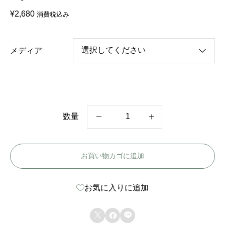
¥
2,680
消費税込み
メディア
数量
韓
国
お買い物カゴに追加
ド
ラ
お気に入りに追加
マ
【



時