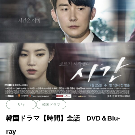
サ行
韓国ドラマ
韓国ドラマ【時間】全話 DVD＆Blu-
ray