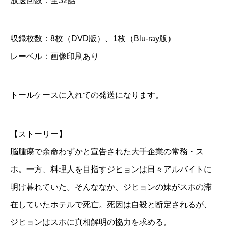
放送回数：全32話
a
y
収録枚数：8枚（DVD版）、1枚（Blu-ray版）
個
レーベル：画像印刷あり
トールケースに入れての発送になります。
【ストーリー】
脳腫瘍で余命わずかと宣告された大手企業の常務・ス
ホ。一方、料理人を目指すジヒョンは日々アルバイトに
明け暮れていた。そんななか、ジヒョンの妹がスホの滞
在していたホテルで死亡。死因は自殺と断定されるが、
ジヒョンはスホに真相解明の協力を求める。