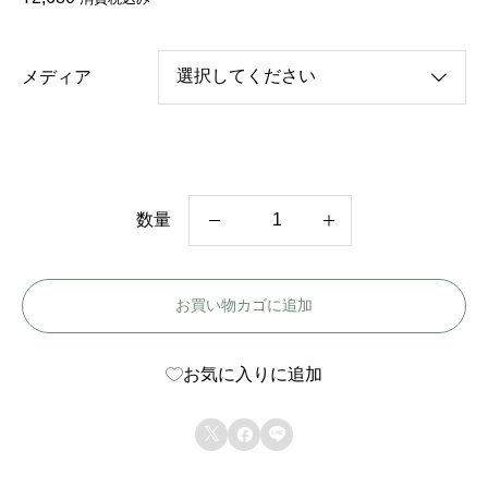
メディア
数量
韓
国
お買い物カゴに追加
ド
ラ
お気に入りに追加
マ
【



美
し