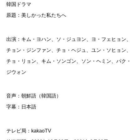
韓国ドラマ
か
原題：美しかった私たちへ
っ
た
私
出演：キム・ヨハン、ソ・ジュヨン、ヨ・フェヒョン、
た
チョン・ジンファン、チョ・ヘジュ、ユン・ソヒョン、
ち
チョ・リョン、キム・ソンゴン、ソン・ヘミン、パク・
へ
ジウォン
】
全
音声：朝鮮語（韓国語）
話
字幕：日本語
D
V
テレビ局：kakaoTV
D