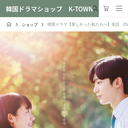
韓国ドラマショップ K-TOWN




韓国ドラマ【美しかった私たちへ】全話 DVD＆
ショップ