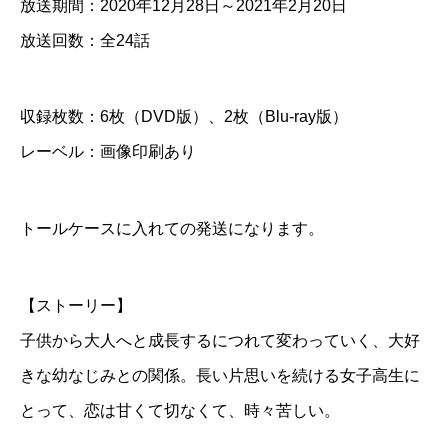
放送期間：2020年12月28日～2021年2月20日
＆
放送回数：全24話
B
l
収録枚数：6枚（DVD版）、2枚（Blu-ray版）
u
レーベル：画像印刷あり
-
r
a
トールケースに入れての発送になります。
y
個
【ストーリー】
子供から大人へと成長するにつれて変わっていく、大好
きな幼なじみとの関係。長い片思いを続ける女子高生に
とって、恋は甘くて切なくて、時々苦しい。