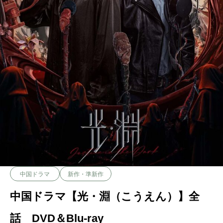
中国ドラマ
新作・準新作
中国ドラマ【光・淵（こうえん）】全
話 DVD＆Blu-ray