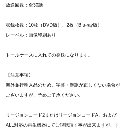
放送回数：全30話
D
＆
収録枚数：10枚（DVD版）、2枚（Blu-ray版）
B
l
レーベル：画像印刷あり
u
-
トールケースに入れての発送になります。
r
a
【注意事項】
y
海外並行輸入品のため、字幕・翻訳が正しくない場合が
個
ございますが、予めご了承ください。
リージョンコード2またはリージョンコードA、および
ALL対応の再生機器にてご視聴頂く事が出来ますが、す