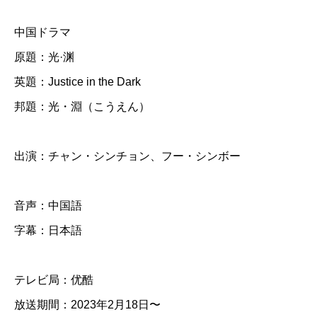
・
中国ドラマ
淵
原題：光·渊
（
英題：Justice in the Dark
こ
邦題：光・淵（こうえん）
う
え
ん
出演：チャン・シンチョン、フー・シンボー
）
】
音声：中国語
全
字幕：日本語
話
テレビ局：优酷
D
放送期間：2023年2月18日〜
V