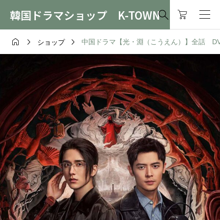
韓国ドラマショップ K-TOWN




中国ドラマ【光・淵（こうえん）】全話 DVD＆
ショップ