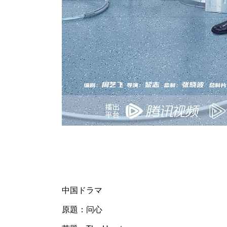
中国ドラマ
原題：问心