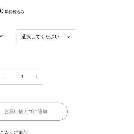
80
消費税込み
ア
中
国
ド
ラ
お買い物カゴに追加
マ
【
問
に入りに追加