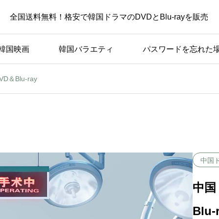
全国送料無料！格安で韓国ドラマのDVDとBlu-rayを販売
韓国映画
韓国バラエティ
パスワードを忘れた
Blu-ray
中国
中国
Blu-