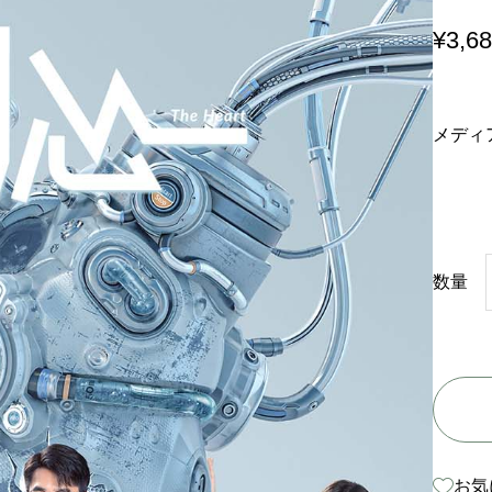
¥
3,6
メディ
数量
お気