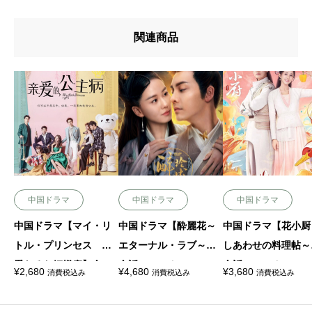
関連商品
中国ドラマ
中国ドラマ
中国ドラマ
中国ドラマ【マイ・リ
中国ドラマ【酔麗花～
中国ドラマ【花小厨
トル・プリンセス 親
エターナル・ラブ～】
しあわせの料理帖～
愛なるお姫様病】全
全話 DVD＆Blu-ray
全話 DVD＆Blu-ra
¥
2,680
¥
4,680
¥
3,680
消費税込み
消費税込み
消費税込み
話 DVD＆Blu-ray