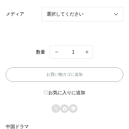
メディア
数量
中
国
お買い物カゴに追加
ド
ラ
お気に入りに追加
マ
【



シ
ン
中国ドラマ