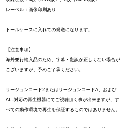
D
レーベル：画像印刷あり
＆
B
l
トールケースに入れての発送になります。
u
-
【注意事項】
r
海外並行輸入品のため、字幕・翻訳が正しくない場合が
a
ございますが、予めご了承ください。
y
個
リージョンコード2またはリージョンコードA、および
ALL対応の再生機器にてご視聴頂く事が出来ますが、す
べての動作環境で再生を保証するものではありません。