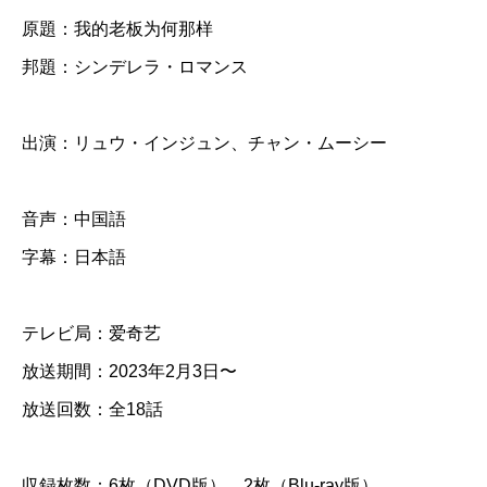
デ
原題：我的老板为何那样
レ
邦題：シンデレラ・ロマンス
ラ
・
ロ
出演：リュウ・インジュン、チャン・ムーシー
マ
ン
音声：中国語
ス
字幕：日本語
】
全
テレビ局：爱奇艺
話
放送期間：2023年2月3日〜
放送回数：全18話
D
V
収録枚数：6枚（DVD版）、2枚（Blu-ray版）