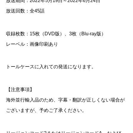
放送期間：2022年5月19日～2022年6月24日
a
放送回数：全45話
y
個
収録枚数：15枚（DVD版）、3枚（Blu-ray版）
レーベル：画像印刷あり
トールケースに入れての発送になります。
【注意事項】
海外並行輸入品のため、字幕・翻訳が正しくない場合が
ございますが、予めご了承ください。