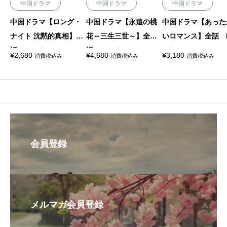
中国ドラマ
中国ドラマ
中国ドラマ
中国ドラマ【ロング・
中国ドラマ【永遠の桃
中国ドラマ【あった
ナイト 沈黙的真相】全
花～三生三世～】全
いロマンス】全話 
話 DVD＆Blu-ray
話 DVD＆Blu-ray
D＆Blu-ray
¥
2,680
¥
4,680
¥
3,180
消費税込み
消費税込み
消費税込み
会員登録
メルマガ会員登録