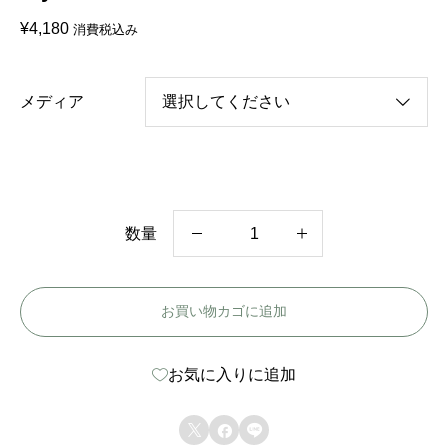
¥
4,180
消費税込み
メディア
数量
中
国
お買い物カゴに追加
ド
ラ
お気に入りに追加
マ
【



伝