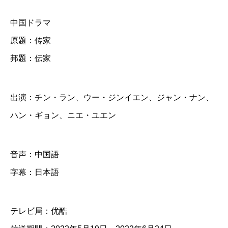
家
中国ドラマ
】
原題：传家
全
邦題：伝家
話
D
出演：チン・ラン、ウー・ジンイエン、ジャン・ナン、
V
ハン・ギョン、ニエ・ユエン
D
＆
音声：中国語
B
字幕：日本語
l
u
-
テレビ局：优酷
r