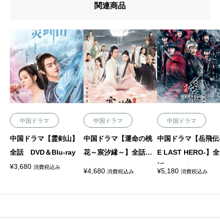
関連商品
中国ドラマ
中国ドラマ
中国ドラマ
中国ドラマ【霊剣山】
中国ドラマ【運命の桃
中国ドラマ【岳飛伝-
全話 DVD＆Blu-ray
花～宸汐縁～】全話 D
E LAST HERO-】全
VD＆Blu-ray
話 DVD＆Blu-ray
¥
3,680
消費税込み
¥
4,680
¥
5,180
消費税込み
消費税込み