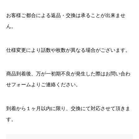
l
u
お客様ご都合による返品・交換は承ることが出来ませ
-
ん。
r
a
y
仕様変更により話数や枚数が異なる場合がございます。
個
商品到着後、万が一初期不良が発生した際はお問い合わ
せフォームよりご連絡ください。
到着から１ヶ月以内に限り、交換にて対応させて頂きま
す。