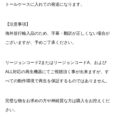
i
トールケースに入れての発送になります。
g
h
【注意事項】
t
海外並行輸入品のため、字幕・翻訳が正しくない場合が
～
】
ございますが、予めご了承ください。
全
話
リージョンコード2またはリージョンコードA、および
ALL対応の再生機器にてご視聴頂く事が出来ますが、す
D
べての動作環境で再生を保証するものではありません。
V
D
＆
完璧な物をお求めの方や神経質な方は購入をお控えくだ
B
さい。