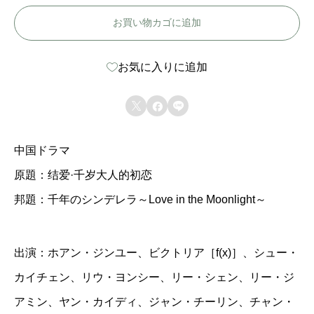
国
お買い物カゴに追加
ド
ラ
お気に入りに追加
マ
【



千
年
中国ドラマ
の
原題：结爱·千岁大人的初恋
シ
邦題：千年のシンデレラ～Love in the Moonlight～
ン
デ
レ
出演：ホアン・ジンユー、ビクトリア［f(x)］、シュー・
ラ
カイチェン、リウ・ヨンシー、リー・シェン、リー・ジ
～
アミン、ヤン・カイディ、ジャン・チーリン、チャン・