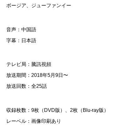
L
ボージア、ジューファンイー
o
v
音声：中国語
e
i
字幕：日本語
n
t
テレビ局：騰訊視頻
h
放送期間：2018年5月9日〜
e
放送回数：全25話
M
o
収録枚数：9枚（DVD版）、2枚（Blu-ray版）
o
n
レーベル：画像印刷あり
l