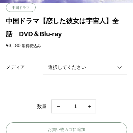
中国ドラマ
中国ドラマ【恋した彼女は宇宙人】全
話 DVD＆Blu-ray
¥
3,180
消費税込み
メディア
数量
中
国
お買い物カゴに追加
ド