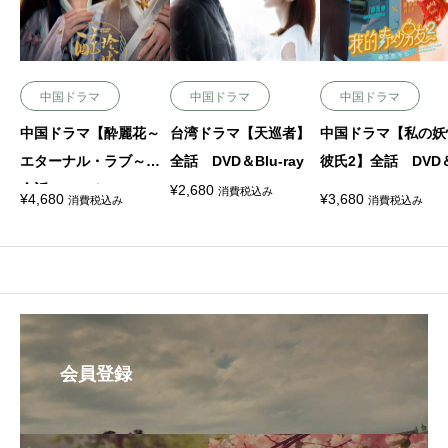
中国ドラマ
中国ドラマ
中国ドラマ
中国ドラマ【酔麗花～
台湾ドラマ【天巡者】
中国ドラマ【私の妖
エターナル・ラブ～】
全話 DVD＆Blu-ray
彼氏2】全話 DVD＆
全話 DVD＆Blu-ray
u-ray
¥
2,680
消費税込み
¥
4,680
¥
3,680
消費税込み
消費税込み
会員登録