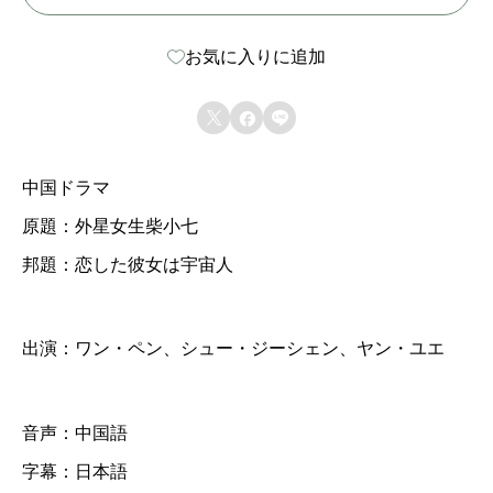
ラ
お気に入りに追加
マ
【



恋
し
中国ドラマ
た
原題：外星女生柴小七
彼
邦題：恋した彼女は宇宙人
女
は
宇
出演：ワン・ペン、シュー・ジーシェン、ヤン・ユエ
宙
人
音声：中国語
】
字幕：日本語
全