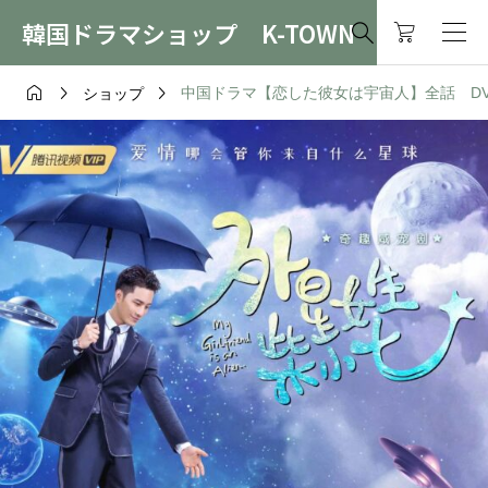
韓国ドラマショップ K-TOWN




中国ドラマ【恋した彼女は宇宙人】全話 DVD＆
ショップ