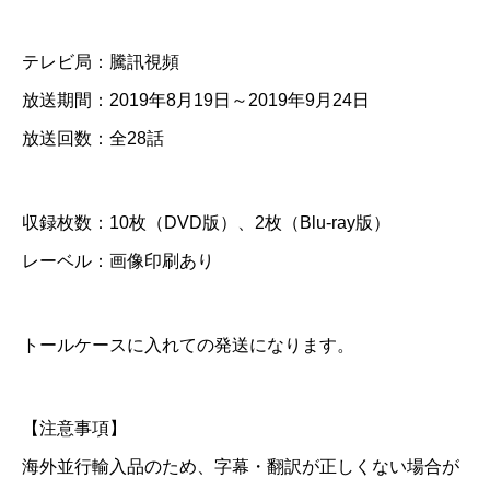
話
テレビ局：騰訊視頻
D
放送期間：2019年8月19日～2019年9月24日
V
放送回数：全28話
D
＆
収録枚数：10枚（DVD版）、2枚（Blu-ray版）
B
レーベル：画像印刷あり
l
u
-
トールケースに入れての発送になります。
r
a
【注意事項】
y
海外並行輸入品のため、字幕・翻訳が正しくない場合が
個